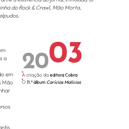
inha do Rock & Crawl, Mão Morta,
elpudos
.
03
20
dem
s a
ado em
A criação da
editora Cobra
s Mão
O
11.º álbum
Carícias Malícias
nhar
ersos
ntis,