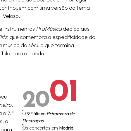
 contribuem com uma versão do tema
i Veloso.
de instrumentos
ProMúsica
dedica aos
litz
, que comemora a especificidade do
 música do século que termina –
tulo para a banda.
01
20
seu
neiro
,
 o 7.º
O
9.º álbum
Primavera de
s, a
Destroços
Os concertos em
Madrid
 para