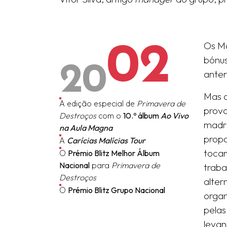
02
Os Mã
20
bónus
anter
Mas o
A edição especial de
Primavera de
provo
Destroços
com o
10.º álbum
Ao Vivo
madri
na Aula Magna
propo
A
Carícias Malícias Tour
toca
O
Prémio Blitz Melhor Álbum
Nacional
para
Primavera de
traba
Destroços
alter
O
Prémio Blitz Grupo Nacional
orga
pelas
levan