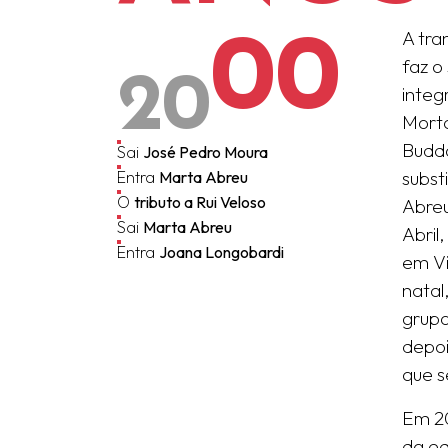
00
A tra
20
faz o
integ
Morta
Budda
Sai
José Pedro Moura
subst
Entra
Marta Abreu
O
tributo a Rui Veloso
Abreu
Sai
Marta Abreu
Abril
Entra
Joana Longobardi
em Vi
natal
grupo
depoi
que s
Em 20
da e