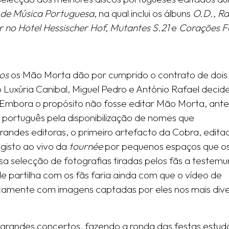
de Música Portuguesa
, na qual inclui os álbuns
O.D., Ra
r no Hotel Hessischer Hof, Mutantes S.21
e
Corações F
os
os Mão Morta dão por cumprido o contrato de dois
o Luxúria Canibal, Miguel Pedro e António Rafael deci
a. Embora o propósito não fosse editar Mão Morta, ante
 português pela disponibilização de nomes que
andes editoras, o primeiro artefacto da Cobra, edit
egisto ao vivo da
tournée
por pequenos espaços que o
 selecção de fotografias tiradas pelos fãs a testemu
e partilha com os fãs faria ainda com que o vídeo de
camente com imagens captadas por eles nos mais div
randes concertos, fazendo a ronda das festas estuda