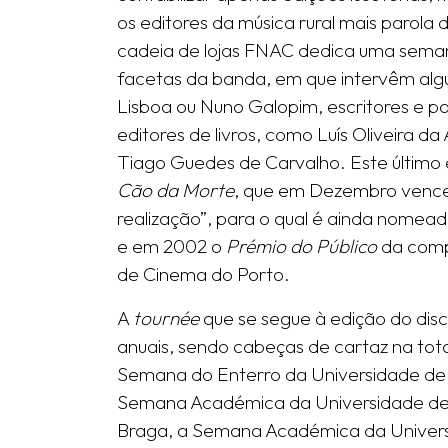
os editores da música rural mais paro
cadeia de lojas FNAC dedica uma sema
facetas da banda, em que intervêm algu
Lisboa ou Nuno Galopim, escritores e p
editores de livros, como Luís Oliveira 
Tiago Guedes de Carvalho. Este último 
Cão da Morte
, que em Dezembro venc
realização”, para o qual é ainda nomea
e em 2002 o
Prémio do Público
da compe
de Cinema do Porto.
A
tournée
que se segue à edição do dis
anuais, sendo cabeças de cartaz na tot
Semana do Enterro da Universidade de 
Semana Académica da Universidade de 
Braga, a Semana Académica da Universi