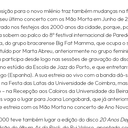
nsição para o novo milénio traz também mudanças na
 seu último concerto com os Mão Morta em Junho de 
rado nos festejos dos 2000 anos da cidade, porque, p
 sobem ao palco do 8º festival internacional de Pare
, do grupo bracarense Big Fat Mamma, que ocupa o s
ituído por Marta Abreu, anteriormente no grupo femi
 participa desde logo nas sessões de gravação do d
, no estúdio da Escola de Jazz do Porto, e que entret
go (Espanha). A sua estreia ao vivo com a banda dá-
, na Festa das Latas da Universidade de Coimbra, mas
 – na Recepção aos Caloiros da Universidade da Beira 
s vaga o lugar para Joana Longobardi, que já anteriorm
e estreia com os Mão Morta no concerto de Ano Nov
00 teve também lugar a edição do disco
20 Anos Dep
dição do álbum
Ar de Rock
, de Rui Veloso, apontado co