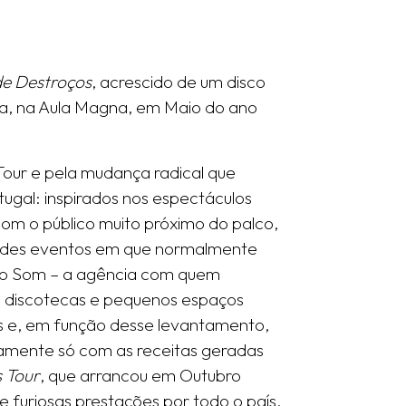
e Destroços
, acrescido de um disco
a, na Aula Magna, em Maio do ano
our e pela mudança radical que
gal: inspirados nos espectáculos
om o público muito próximo do palco,
randes eventos em que normalmente
do Som – a agência com quem
, discotecas e pequenos espaços
s e, em função desse levantamento,
ramente só com as receitas geradas
s Tour
, que arrancou em Outubro
 furiosas prestações por todo o país,