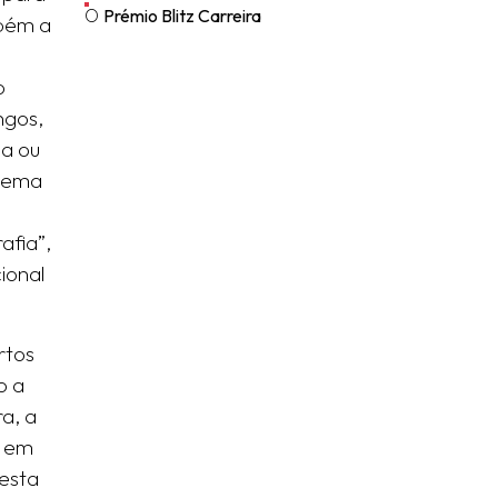
O
Prémio Blitz Carreira
mbém a
o
ngos,
la ou
 tema
afia”,
ional
rtos
o a
a, a
, em
esta