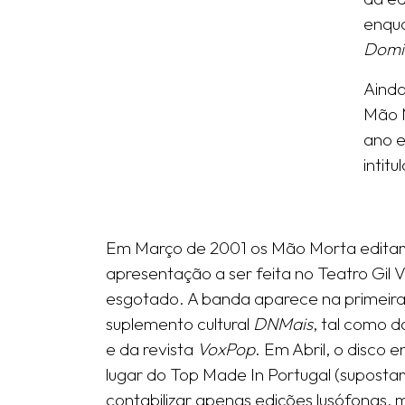
enqu
Domin
Ainda
Mão M
ano e
intit
Em Março de 2001 os Mão Morta edita
apresentação a ser feita no Teatro Gi
esgotado. A banda aparece na primeira
suplemento cultural
DNMais
, tal como 
e da revista
VoxPop
. Em Abril, o disco 
lugar do Top Made In Portugal (suposta
contabilizar apenas edições lusófonas,