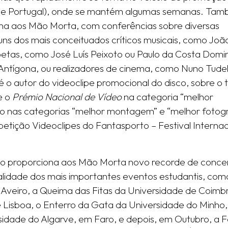
la de Portugal), onde se mantém algumas semanas. Ta
na aos Mão Morta, com conferências sobre diversas
ns dos mais conceituados críticos musicais, como Joã
oetas, como José Luís Peixoto ou Paulo da Costa Domi
da Antígona, ou realizadores de cinema, como Nuno Tude
é o autor do videoclipe promocional do disco, sobre o
e o
Prémio Nacional de Vídeo
na categoria “melhor
do nas categorias “melhor montagem” e “melhor fotogr
tição Videoclipes do Fantasporto – Festival Internac
co proporciona aos Mão Morta novo recorde de conce
alidade dos mais importantes eventos estudantis, com
Aveiro, a Queima das Fitas da Universidade de Coimbr
Lisboa, o Enterro da Gata da Universidade do Minho
dade do Algarve, em Faro, e depois, em Outubro, a F