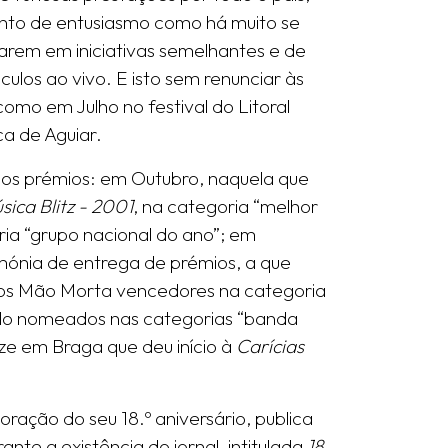
nto de entusiasmo como há muito se
çarem em iniciativas semelhantes e de
los ao vivo. E isto sem renunciar às
omo em Julho no festival do Litoral
ca de Aguiar.
s prémios: em Outubro, naquela que
ica Blitz - 2001
, na categoria “melhor
ria “grupo nacional do ano”; em
ónia de entrega de prémios, a que
 os Mão Morta vencedores na categoria
do nomeados nas categorias “banda
ze em Braga que deu início à
Carícias
ração do seu 18.º aniversário, publica
te a existência do jornal, intitulada
18