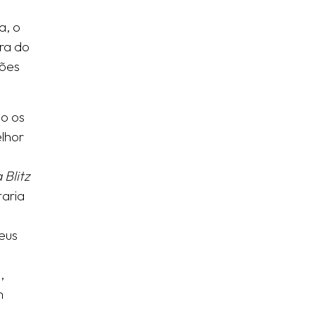
a, o
ira do
ções
mo os
lhor
Blitz
taria
eus
,
m