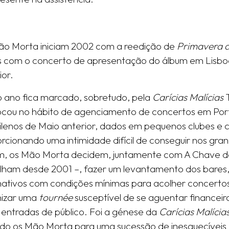
o Morta iniciam 2002 com a reedição de
Primavera d
 com o concerto de apresentação do álbum em Lisbo
ior.
 ano fica marcado, sobretudo, pela
Carícias Malícias
T
cou no hábito de agenciamento de concertos em Portu
lenos de Maio anterior, dados em pequenos clubes e c
rcionando uma intimidade difícil de conseguir nos g
m, os Mão Morta decidem, juntamente com A Chave 
lham desde 2001 –, fazer um levantamento dos bares
nativos com condições mínimas para acolher concerto
nizar uma
tournée
susceptível de se aguentar financei
 entradas de público. Foi a génese da
Carícias Malícia
do os Mão Morta para uma sucessão de inesquecíveis e