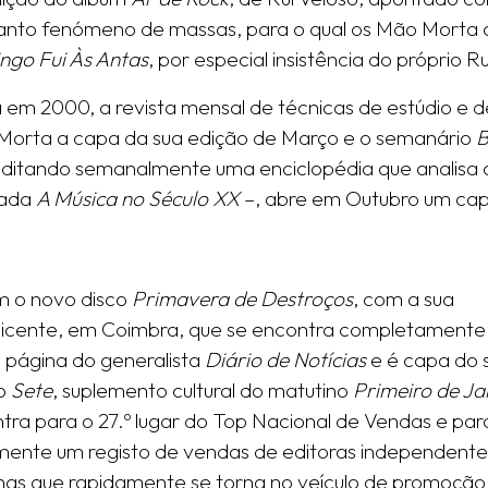
anto fenómeno de massas, para o qual os Mão Morta
go Fui Às Antas
, por especial insistência do próprio Ru
 em 2000, a revista mensal de técnicas de estúdio e 
orta a capa da sua edição de Março e o semanário
B
ditando semanalmente uma enciclopédia que analisa a
ulada
A Música no Século XX
–, abre em Outubro um capí
m o novo disco
Primavera de Destroços
, com a sua
l Vicente, em Coimbra, que se encontra completamente
 página do generalista
Diário de Notícias
e é capa do 
do
Sete
, suplemento cultural do matutino
Primeiro de Ja
entra para o 27.º lugar do Top Nacional de Vendas e para
mente um registo de vendas de editoras independente
 mas que rapidamente se torna no veículo de promoção