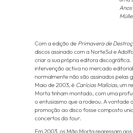
Anos 
Mülle
Com a edição de
Primavera de Destroç
discos assinado com a NorteSul e Adolf
criar a sua própria editora discográfic
intervenção activa no mercado editorial
normalmente não são assinados pelas gr
Maio de 2003, é
Carícias Malícias
, um r
Morta tinham montado, com uma profusa
o entusiasmo que a rodeou. A vontade d
promoção ao disco fosse composto uni
concertos da
tour
.
Em 2003, os Mão Morta regressam aos g