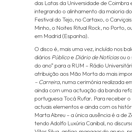
das Latas da Universidade de Coimbra 
integrando o alinhamento da maioria dos
Festival do Tejo, no Cartaxo, o Carviça
Minho, o Noites Ritual Rock, no Porto, 
em Madrid (Espanha).
O disco é, mais uma vez, incluído nos b
diários
Público
e
Diário de Notícias
ou o
do ano” para a RUM – Rádio Universitári
atribuição aos Mão Morta do mais impor
– Carreira
, numa cerimónia realizada em
ainda com uma actuação da banda refo
portuguesa Tocá Rufar. Para receber o
actuais elementos e ainda com os histór
Marta Abreu – a única ausência é a de Z
tendo Adolfo Luxúria Canibal, no disc
Vítor Silva, antigo
manager
do grupo, pr