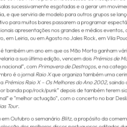
alas sucessivamente esgotadas e a gerar um movime
ia, e que serviria de modelo para outros grupos se lan
tivo para muitos bares passarem a programar espectácu
cionais apresentações nos grandes e médios eventos, c
o, em Leiria, ou em Agosto no Jales Rock, em Vila Pou
 é também um ano em que os Mão Morta ganham vário
velaria a sua última edição, vencem dois
Prémios de Mús
 nacional”, com
Primavera de Destroços
, e na catego
bro é o jornal
Raio X
que organiza também uma cerim
ma
Prémios Raio X – Os Melhores do Ano 2002
, saindo
or banda pop/rock/punk” depois de também terem si
nal” e “melhor actuação”, com o concerto no bar Desli
ias Tour
.
a em Outubro o semanário
Blitz
, a propósito da comemo
elecção dos melhores discos portugueses editados duran