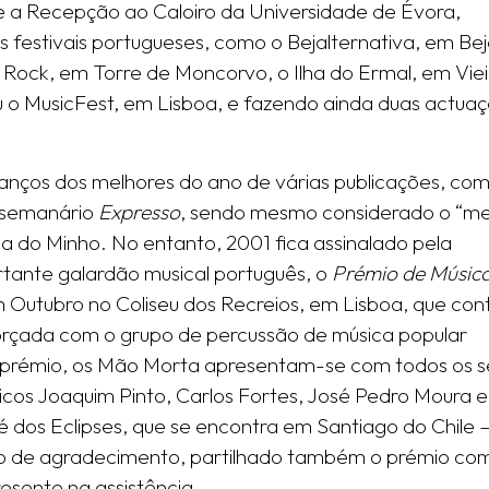
e a Recepção ao Caloiro da Universidade de Évora,
 festivais portugueses, como o Bejalternativa, em Bej
is Rock, em Torre de Moncorvo, o Ilha do Ermal, em Vie
ou o MusicFest, em Lisboa, e fazendo ainda duas actua
alanços dos melhores do ano de várias publicações, co
 semanário
Expresso
, sendo mesmo considerado o “me
a do Minho. No entanto, 2001 fica assinalado pela
tante galardão musical português, o
Prémio de Música 
 Outubro no Coliseu dos Recreios, em Lisboa, que con
rçada com o grupo de percussão de música popular
 prémio, os Mão Morta apresentam-se com todos os s
icos Joaquim Pinto, Carlos Fortes, José Pedro Moura e
é dos Eclipses, que se encontra em Santiago do Chile –
urso de agradecimento, partilhado também o prémio co
esente na assistência.