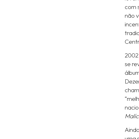
com s
não v
incen
tradi
Centr
2002
se re
álbum
Dezem
cha
“melh
nacio
Malíc
Aind
uma s