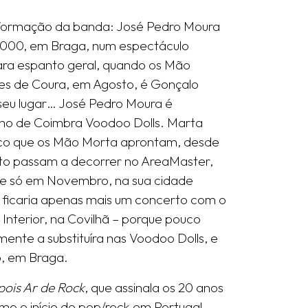
 formação da banda: José Pedro Moura
2000, em Braga, num espectáculo
ara espanto geral, quando os Mão
des de Coura, em Agosto, é Gonçalo
eu lugar… José Pedro Moura é
nino de Coimbra Voodoo Dolls. Marta
isco que os Mão Morta aprontam, desde
anto passam a decorrer no AreaMaster,
se só em Novembro, na sua cidade
 ficaria apenas mais um concerto com o
Interior, na Covilhã – porque pouco
ente a substituíra nas Voodoo Dolls, e
o, em Braga.
ois Ar de Rock
, que assinala os 20 anos
mo o início do pop/rock em Portugal